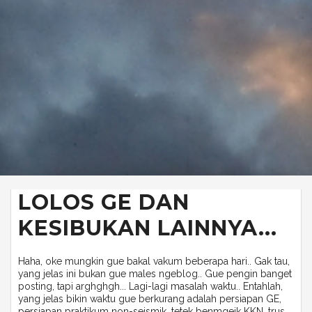
LOLOS GE DAN
KESIBUKAN LAINNYA...
Haha, oke mungkin gue bakal vakum beberapa hari.. Gak tau,
yang jelas ini bukan gue males ngeblog.. Gue pengin banget
posting, tapi arghghgh... Lagi-lagi masalah waktu.. Entahlah,
yang jelas bikin waktu gue berkurang adalah persiapan GE,
persiapan praktikum non-seismik, tetek benmgeik KKN, trus