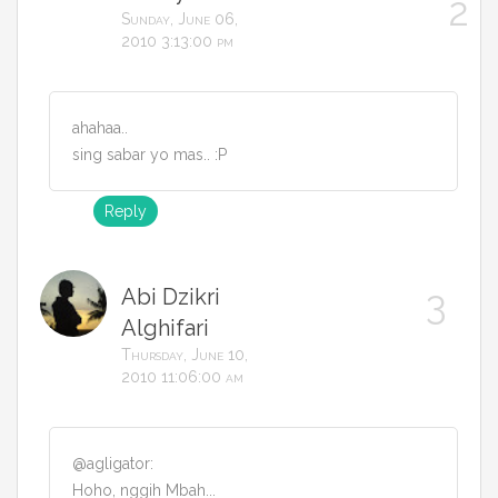
Sunday, June 06,
2010 3:13:00 pm
ahahaa..
sing sabar yo mas.. :P
Reply
Abi Dzikri
Alghifari
Thursday, June 10,
2010 11:06:00 am
@agligator:
Hoho, nggih Mbah...