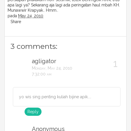
apa lagi ya? Sekarang aja lagi ada peringatan haul mbah KH.
Munawwir Krapyak.. Hmm..
pada
May 24, 2010
Share
3 comments:
agligator
Monday, May 24, 2010
7:32:00 am
yo wis sing penting kuliah bijine apik....
Reply
Anonymous