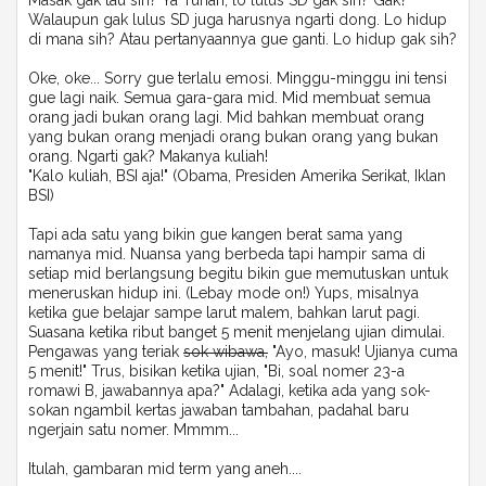
Masak gak tau sih? Ya Tuhan, lo lulus SD gak sih? Gak?
Walaupun gak lulus SD juga harusnya ngarti dong. Lo hidup
di mana sih? Atau pertanyaannya gue ganti. Lo hidup gak sih?
Oke, oke... Sorry gue terlalu emosi. Minggu-minggu ini tensi
gue lagi naik. Semua gara-gara mid. Mid membuat semua
orang jadi bukan orang lagi. Mid bahkan membuat orang
yang bukan orang menjadi orang bukan orang yang bukan
orang. Ngarti gak? Makanya kuliah!
"Kalo kuliah, BSI aja!" (Obama, Presiden Amerika Serikat, Iklan
BSI)
Tapi ada satu yang bikin gue kangen berat sama yang
namanya mid. Nuansa yang berbeda tapi hampir sama di
setiap mid berlangsung begitu bikin gue memutuskan untuk
meneruskan hidup ini. (Lebay mode on!) Yups, misalnya
ketika gue belajar sampe larut malem, bahkan larut pagi.
Suasana ketika ribut banget 5 menit menjelang ujian dimulai.
Pengawas yang teriak
sok wibawa,
"Ayo, masuk! Ujianya cuma
5 menit!" Trus, bisikan ketika ujian, "Bi, soal nomer 23-a
romawi B, jawabannya apa?" Adalagi, ketika ada yang sok-
sokan ngambil kertas jawaban tambahan, padahal baru
ngerjain satu nomer. Mmmm...
Itulah, gambaran mid term yang aneh....