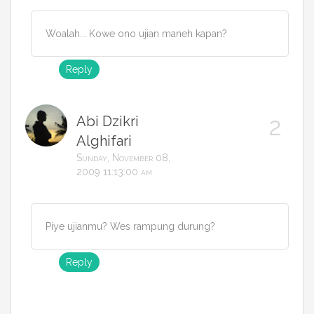
Woalah... Kowe ono ujian maneh kapan?
Reply
Abi Dzikri
Alghifari
Sunday, November 08,
2009 11:13:00 am
Piye ujianmu? Wes rampung durung?
Reply