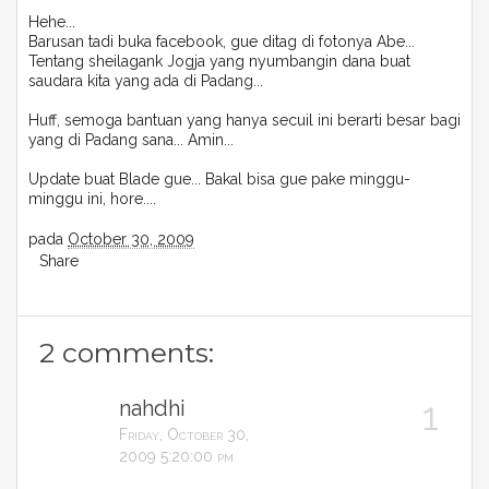
Hehe...
Barusan tadi buka facebook, gue ditag di fotonya Abe...
Tentang sheilagank Jogja yang nyumbangin dana buat
saudara kita yang ada di Padang...
Huff, semoga bantuan yang hanya secuil ini berarti besar bagi
yang di Padang sana... Amin...
Update buat Blade gue... Bakal bisa gue pake minggu-
minggu ini, hore....
pada
October 30, 2009
Share
2 comments:
nahdhi
Friday, October 30,
2009 5:20:00 pm