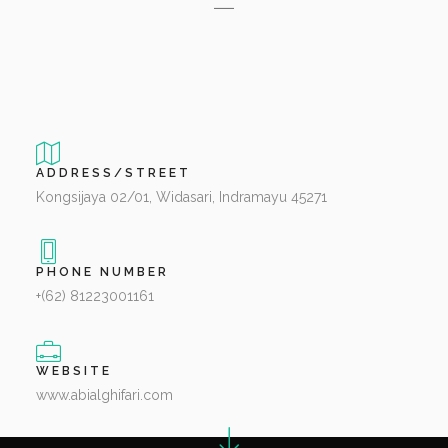
ADDRESS/STREET
Kongsijaya 02/01, Widasari, Indramayu 45271
PHONE NUMBER
+(62) 81223001161
WEBSITE
www.abialghifari.com