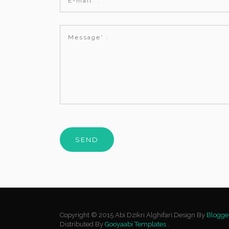
Copyright © 2015 Abi Dzikri Alghifari.Design By
Blogge
Distributed By
Gooyaabi Templates
.