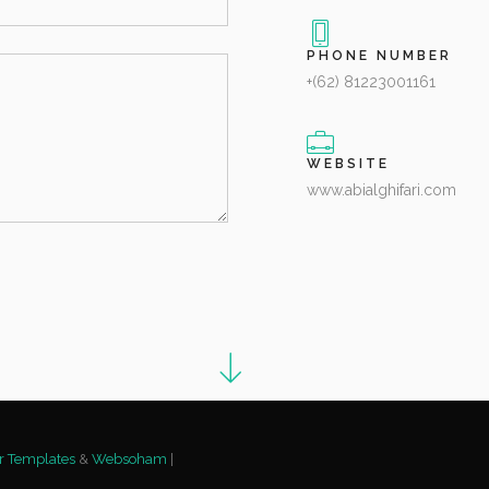
PHONE NUMBER
+(62) 81223001161
WEBSITE
www.abialghifari.com
r Templates
&
Websoham
|