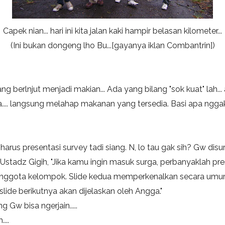
Capek nian... hari ini kita jalan kaki hampir belasan kilometer...
(Ini bukan dongeng lho Bu...[gayanya iklan Combantrin])
berlnjut menjadi makian... Ada yang bilang "sok kuat" lah... a
.. langsung melahap makanan yang tersedia. Basi apa nggak
arus presentasi survey tadi siang. N, lo tau gak sih? Gw disu
 Ustadz Gigih, "Jika kamu ingin masuk surga, perbanyaklah pres
nggota kelompok. Slide kedua memperkenalkan secara umum
 slide berikutnya akan dijelaskan oleh Angga."
 Gw bisa ngerjain.....
...