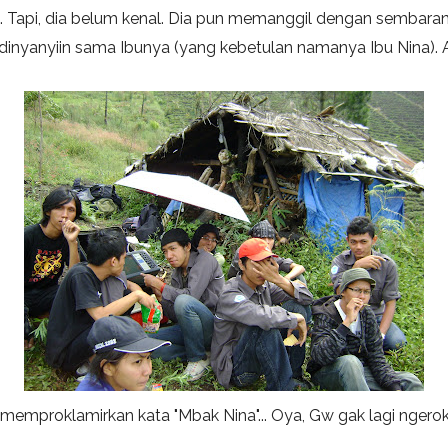
. Tapi, dia belum kenal. Dia pun memanggil dengan sembaran
g dinyanyiin sama Ibunya (yang kebetulan namanya Ibu Nina). A
h memproklamirkan kata "Mbak Nina"... Oya, Gw gak lagi ngerokok 