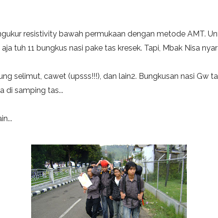
h ngukur resistivity bawah permukaan dengan metode AMT. U
a tuh 11 bungkus nasi pake tas kresek. Tapi, Mbak Nisa nyar
rung selimut, cawet (upsss!!!), dan lain2. Bungkusan nasi Gw ta
 di samping tas...
n...