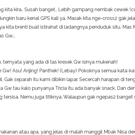
ng kita kira.. Susah banget.. Lebih gampang nembak cewek (c
). Mungkin baru kenal GPS kali ya. Masak kita nge-cross2 gak 
a kita brenti buat istirahat di ladangnya penduduk situ. Mas
s Gw...
ternyata yang ada di tas kresek Gw isinya mukenah!
ke Gw!
Asu! Anjing! Panthek!
(Lebay) Pokoknya semua kata-kata 
Gak separah itu kami dibikin lapar. Secercah harapan di ten
nya Gw tau kalo punyanya Tricia itu ada banyak snack. Dan d
 tersisa. Nemu juga titiknya. Walaupun gak ngepas2 banget 
 makanan atau apa, yang jelas di malah manggil Mbak Nisa den