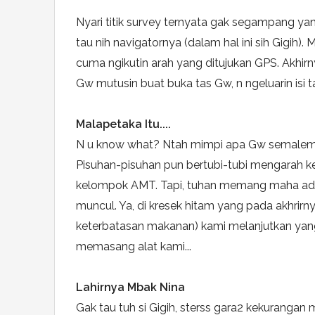
Nyari titik survey ternyata gak segampang ya
tau nih navigatornya (dalam hal ini sih Gigih
cuma ngikutin arah yang ditujukan GPS. Akhirny
Gw mutusin buat buka tas Gw, n ngeluarin isi ta
Malapetaka Itu....
N u know what?
Ntah mimpi apa Gw semalem, 
Pisuhan-pisuhan pun bertubi-tubi mengarah 
kelompok AMT. Tapi, tuhan memang maha adil. 
muncul. Ya, di kresek hitam yang pada akhrir
keterbatasan makanan) kami melanjutkan yang
memasang alat kami...
Lahirnya Mbak Nina
Gak tau tuh si Gigih, sterss gara2 kekurangan