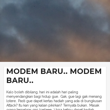
MODEM BARU.. MODEM
BARU..
Kalo boleh dibilang, hari ini adalah hari paling
menyendangkan bagi hidup gue.. Gak, gue lagi gak menang
lotere.. Pasti gue dapet kertas hadiah yang ada di bungkusan
Attack? Itu kan yang kalian pikirkan? Ternyata bukan.. Masak
orang terpelajar gini (ceileee...) bisa ketipu dapet hadiah