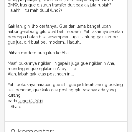
BMW, trus gue disuruh transfer duit pajak 5 juta rupiah?
Halahh... Itu mah dulu! (Lho?)
Gak lah, gini lho ceritanya.. Gue dari lama banget udah
nabung-nabung gitu buat beli modem.. Yah, akhirnya setelah
beberapa bulan bisa kesampean juga.. Untung gak sampe
gue jual diri buat beli modem.. Haduh..
Pilihan modem pun jatuh ke Aha!
Maaf, bukannya ngiklan.. Ngapain juga gue ngiklanin Aha,
mendingan gue ngkilanin Asoy! --->
Alah, tabah gak jelas postingan ini...
Yah, pokoknya harapan gue sih, gue jadi lebih sering posting
aja.. beneran, gue kalo gak posting gitu rasanya ada yang
kurang..
pada
June 15, 2011
Share
0 komentar: