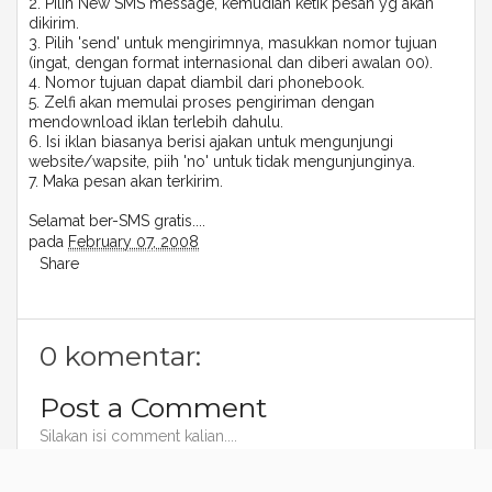
2. Pilih New SMS message, kemudian ketik pesan yg akan
dikirim.
3. Pilih 'send' untuk mengirimnya, masukkan nomor tujuan
(ingat, dengan format internasional dan diberi awalan 00).
4. Nomor tujuan dapat diambil dari phonebook.
5. Zelfi akan memulai proses pengiriman dengan
mendownload iklan terlebih dahulu.
6. Isi iklan biasanya berisi ajakan untuk mengunjungi
website/wapsite, piih 'no' untuk tidak mengunjunginya.
7. Maka pesan akan terkirim.
Selamat ber-SMS gratis....
pada
February 07, 2008
Share
0 komentar:
Post a Comment
Silakan isi comment kalian....