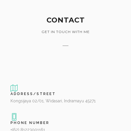
CONTACT
GET IN TOUCH WITH ME
ADDRESS/STREET
Kongsijaya 02/01, Widasari, Indramayu 45271
PHONE NUMBER
+(62) 81223001161