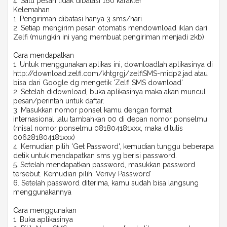
4. Satu pesan tidak dibatasi 160 karakter
Kelemahan
1. Pengiriman dibatasi hanya 3 sms/hari
2. Setiap mengirim pesan otomatis mendownload iklan dari
Zelfi (mungkin ini yang membuat pengiriman menjadi 2kb)
Cara mendapatkan
1. Untuk menggunakan aplikas ini, downloadlah aplikasinya di
http://download.zelfi.com/khtgrgj/zelfiSMS-midp2.jad atau
bisa dari Google dg mengetik 'Zelfi SMS download'
2. Setelah didownload, buka aplikasinya maka akan muncul
pesan/perintah untuk daftar.
3. Masukkan nomor ponsel kamu dengan format
internasional lalu tambahkan 00 di depan nomor ponselmu
(misal nomor ponselmu 081804181xxx, maka ditulis
006281804181xxx)
4. Kemudian pilih 'Get Password', kemudian tunggu beberapa
detik untuk mendapatkan sms yg berisi password.
5. Setelah mendapatkan password, masukkan password
tersebut. Kemudian pilih 'Verivy Password'
6. Setelah password diterima, kamu sudah bisa langsung
menggunakannya
Cara menggunakan
1. Buka aplikasinya