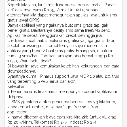
Seperti kita tahu, tarif sms di indonesia benar2 mahal. Padahal
tarif dasarnya cuma Rp 75,-/sms. Untuk itu, sebagai
alternatifnya kita dapat menggunakan aplikasi java untuk sms
gratis lewat GPRS.
Banyak aplikasi yang ngakunya buat sms gratis tapi gak
bener gratis. Diantaranya cellity sms sama freeSMS send.
Aplikasi tersebut menggunakan credit, sehingga jika
creditnya sudah habis maka sms gratisnya juga gratis. Tapi,
setelah browsing di internet ternyata saya menemukan
aplikasi yang bener2 buat sms gratis. Emang sih, dibatesin
cuma 3 sms/hari. Tapi kan lumayan bisa hemat hingga Rp
1.050,-/hari. betul tidak?
Di bawah ini saya kemukakan kelebihan, kekurangan, dan cara
downloaddnya.
Syaratnya cuma HP harus support Java MIDP 1.0 atau 2.0, trus
yang terpenting GPRS harus dah aktif.
Kelebihan
1. Penerima sms tidak harus mempunyai account/aplikasi ini
di hpnya
2. SMS yg diterima oleh penerima bener2 sms yg kita kirim,
tanpa embel-embel, misalnya "i got free sms from ...
application"
3. hanya dibebankan biaya gprs kira-kira 2kb (untuk XL kira2
Rp 20,-/kirim, Telkomsel Rp 24,-, Indosat Rp 2,-)