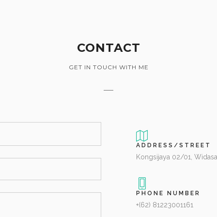
CONTACT
GET IN TOUCH WITH ME
ADDRESS/STREET
Kongsijaya 02/01, Widasa
PHONE NUMBER
+(62) 81223001161