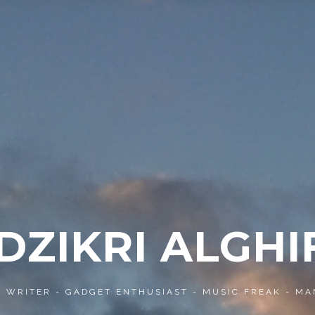
 DZIKRI ALGHI
- WRITER - GADGET ENTHUSIAST - MUSIC FREAK - MA