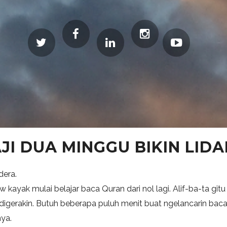
JI DUA MINGGU BIKIN LIDAH
dera.
kayak mulai belajar baca Quran dari nol lagi. Alif-ba-ta gitu 
a digerakin. Butuh beberapa puluh menit buat ngelancarin bac
ya.