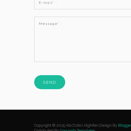
Copyright © 2015 Abi Dzikri Alghifari.Design By
Blogge
Distributed By
Gooyaabi Templates
.