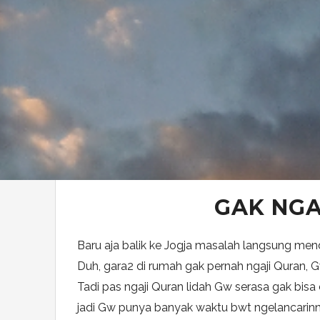
GAK NGA
Baru aja balik ke Jogja masalah langsung men
Duh, gara2 di rumah gak pernah ngaji Quran, Gw 
Tadi pas ngaji Quran lidah Gw serasa gak bis
jadi Gw punya banyak waktu bwt ngelancarinn