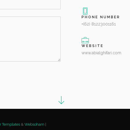
PHONE NUMBER
+(62) 81223001161
WEBSITE
www.abialghifari.com
r Templates
&
Websoham
|