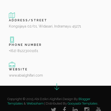
ADDRESS/STREET
Kongsijaya 02/01, Widasari, Indramayu 45271
PHONE NUMBER
+(62) 81223001161
WEBSITE
www.abialghifari.com
Copyright © 2015 Abi Dzikri Alghifari.Design By
Blogger
Templates
&
Websoham
| Distributed By
Gooyaabi Templates
.